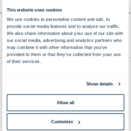
This website uses cookies
We use cookies to personalise content and ads, to
Voltar aos comunicados de imprensa
provide social media features and to analyse our traffic.
We also share information about your use of our site with
our social media, advertising and analytics partners who
may combine it with other information that you’ve
PARA O TOPO
provided to them or that they’ve collected from your use
of their services.
THE LONDONER
38 Leicester Square, London,
Show details
WC2H 7DX, United Kingdom
Telefone:
+44 20 7451 0101
E-mail:
reservations@thelondoner.com
Allow all
Press Email:
press@thelondoner.com
Customize