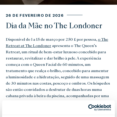
26 DE FEVEREIRO DE 2026
Dia da Mãe no The Londoner
Disponível de 1 a 15 de março por 250 £ por pessoa,
o The
Retreat at The Londoner
apresenta o The Queen’s
Retreat, um ritual de bem-estar luxuoso concebido para
restaurar, revitalizar e dar brilho à pele. A experiência
começa com o Queen Facial de 60 minutos, um
tratamento que realça o brilho, concebido para aumentar
a luminosidade e a hidratação, seguido de uma massagem
de 30 minutos nas costas, pescoço e ombros. Os hóspedes
são então convidados a desfrutar de duas horas numa
cabana privada à beira da piscina, acompanhadas por uma
taça de champanhe Billecart-Salmon Rosé — um brinde a
um dia de spa perfeito entre mãe e filha.