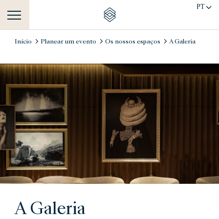
PT
Início
Planear um evento
Os nossos espaços
A Galeria
A Galeria