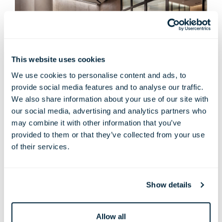
This website uses cookies
We use cookies to personalise content and ads, to
provide social media features and to analyse our traffic.
We also share information about your use of our site with
our social media, advertising and analytics partners who
Galeria Hayward
may combine it with other information that you’ve
Capacidade:
provided to them or that they’ve collected from your use
16-38 Tamanho: 34 m²/366 pés
of their services.
quadrados
Pode ser combinado com a Tate Britain
Show details
Allow all