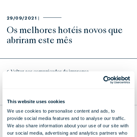
29/09/2021 |
Os melhores hotéis novos que
abriram este mês
Voltar aos comunicados de imprensa
PARA O TOPO
This website uses cookies
We use cookies to personalise content and ads, to
THE LONDONER
provide social media features and to analyse our traffic.
We also share information about your use of our site with
38 Leicester Square, London,
our social media, advertising and analytics partners who
WC2H 7DX, United Kingdom