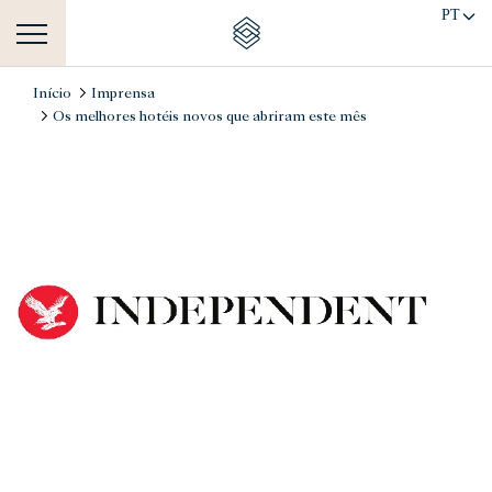
PT
Início
Imprensa
Os melhores hotéis novos que abriram este mês