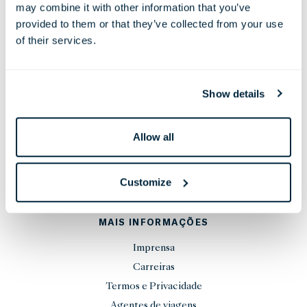
may combine it with other information that you’ve
Telefone:
+44 20 7451 0101
provided to them or that they’ve collected from your use
E-mail:
reservations@thelondoner.com
of their services.
Press Email:
press@thelondoner.com
Show details
Allow all
MANTENHA-SE ATUALIZADO
INSCREVA-SE
Customize
MAIS INFORMAÇÕES
Imprensa
Carreiras
Termos e Privacidade
Agentes de viagens