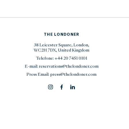
THE LONDONER
38 Leicester Square, London,
WC2H 7DX, United Kingdom
Telefone:
+44 20 7451 0101
E-mail:
reservations@thelondoner.com
Press Email:
press@thelondoner.com