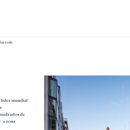
arrods
 líder mundial
e
 quadrados de
- a zona