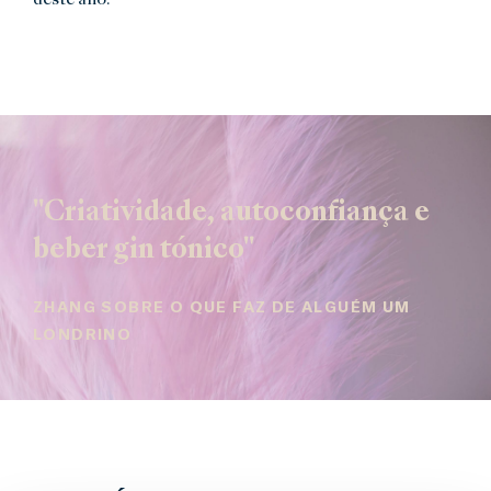
"Criatividade, autoconfiança e
beber gin tónico"
ZHANG SOBRE O QUE FAZ DE ALGUÉM UM
LONDRINO