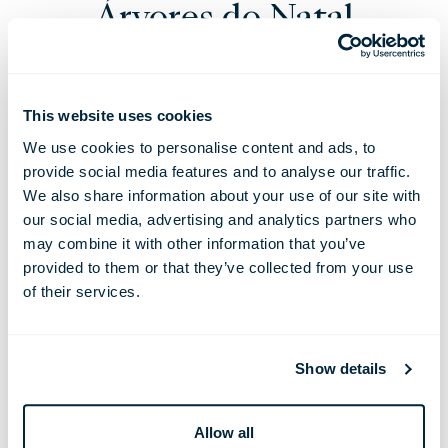
Árvores do Natal
Passado
This website uses cookies
A tradição de contratar designers e artistas para
We use cookies to personalise content and ads, to
provide social media features and to analyse our traffic.
a nossa instalação natalina vem desde o ano em
We also share information about your use of our site with
que abrimos. Entre na nossa máquina do tempo
our social media, advertising and analytics partners who
festiva e descubra as árvores de Natal do
may combine it with other information that you’ve
passado do The Londoner.
provided to them or that they’ve collected from your use
of their services.
Show details
Allow all