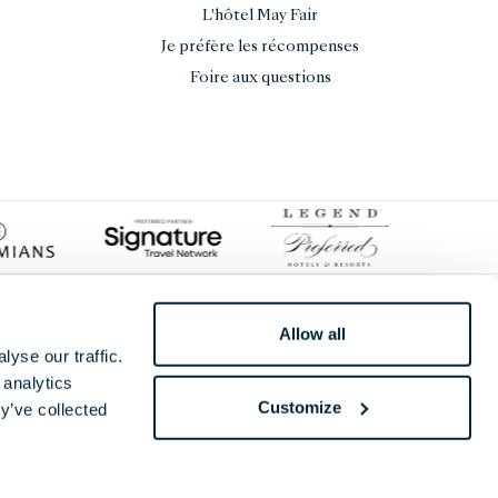
L'hôtel May Fair
Je préfère les récompenses
Foire aux questions
Allow all
yse our traffic.
 analytics
Customize
y’ve collected
nd Street, Londres, W1T 6QR, Royaume-Uni.