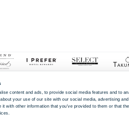
Proud members of
s
ise content and ads, to provide social media features and to anal
about your use of our site with our social media, advertising and
t with other information that you’ve provided to them or that the
ices.
immatriculée en Angleterre sous le numéro 05986690. Siège social : 173 Clevela