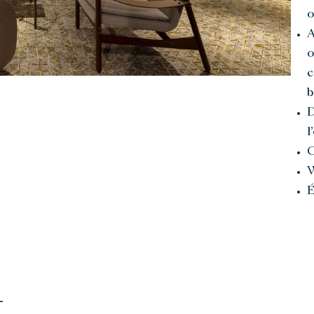
o
A
o
c
b
D
l
C
W
É
-