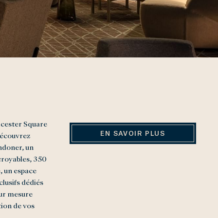
icester Square
EN SAVOIR PLUS
Découvrez
ondoner, un
croyables, 350
, un espace
clusifs dédiés
sur mesure
tion de vos