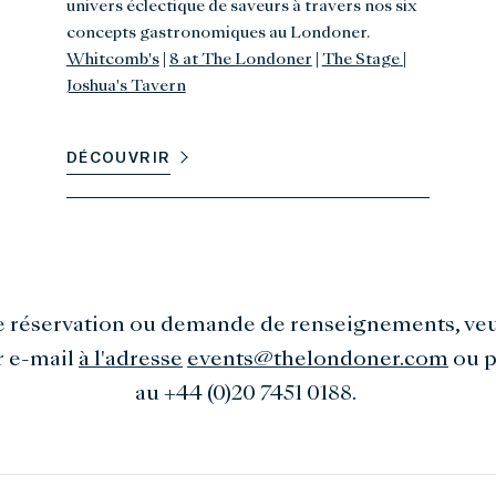
univers éclectique de saveurs à travers nos six
concepts gastronomiques au Londoner.
Whitcomb's
|
8 at The Londoner
|
The Stage
|
Joshua's Tavern
DÉCOUVRIR
e réservation ou demande de renseignements, veu
r e-mail
à l'adresse
events@thelondoner.com
ou p
au +44 (0)20 7451 0188.