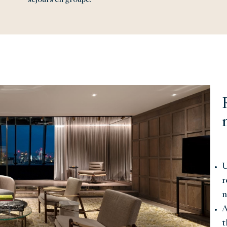
séjours en groupe.
U
r
n
A
t