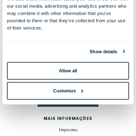
our social media, advertising and analytics partners who
38 Leicester Square, London,
may combine it with other information that you’ve
WC2H 7DX, United Kingdom
provided to them or that they’ve collected from your use
Telefone:
+44 20 7451 0101
of their services.
E-mail:
reservations@thelondoner.com
Press Email:
press@thelondoner.com
Show details
Allow all
MANTENHA-SE ATUALIZADO
Customize
INSCREVA-SE
MAIS INFORMAÇÕES
Imprensa