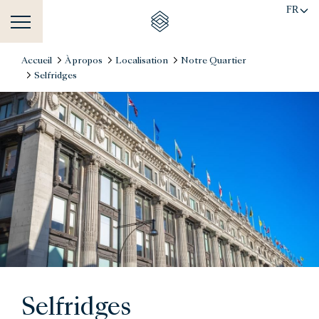
FR
Accueil
À propos
Localisation
Notre Quartier
Selfridges
Selfridges