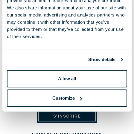
provide social media features and to analyse our traffic.
We also share information about your use of our site with
our social media, advertising and analytics partners who
THE LONDONER
may combine it with other information that you’ve
provided to them or that they’ve collected from your use
38 Leicester Square, London,
WC2H 7DX, United Kingdom
of their services.
Téléphone :
+44 20 7451 0101
E-mail :
reservations@thelondoner.com
Show details
E-mail presse :
press@thelondoner.com
Allow all
Customize
RESTEZ INFORMÉ
S'INSCRIRE