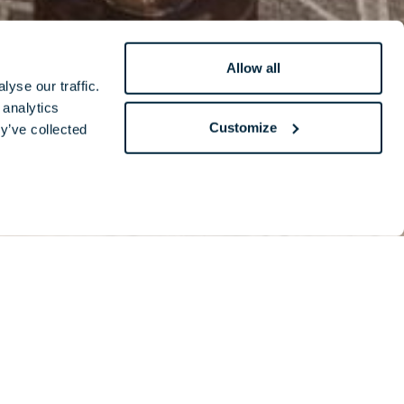
Allow all
yse our traffic.
 analytics
Customize
y’ve collected
2
/
8
OTRE SUITE EN BREF
Lit king size
4 Personnes
200 m²
VANTAGES LIÉS À LA SUITE