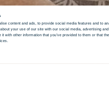
s
ise content and ads, to provide social media features and to anal
about your use of our site with our social media, advertising and
t with other information that you’ve provided to them or that the
ices.
V
 la Tour
e extraordinaire de cette suite. Le panorama londonien
arbre Calacatta Tucci, idéal pour recevoir. Des œuvres
, provenant des quatre coins du monde. L’escalier
bre, sa verrière et ses luminaires au sol, vous mène vers
A