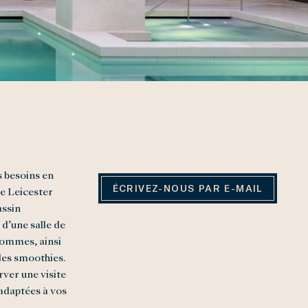
s besoins en
ÉCRIVEZ-NOUS PAR E-MAIL
re Leicester
assin
d’une salle de
 hommes, ainsi
des smoothies.
ver une visite
adaptées à vos