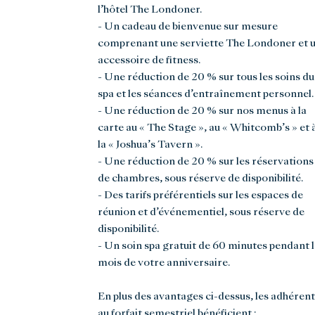
l’hôtel The Londoner.
- Un cadeau de bienvenue sur mesure
comprenant une serviette The Londoner et 
accessoire de fitness.
- Une réduction de 20 % sur tous les soins du
spa et les séances d’entraînement personnel.
- Une réduction de 20 % sur nos menus à la
carte au « The Stage », au « Whitcomb’s » et 
la « Joshua’s Tavern ».
- Une réduction de 20 % sur les réservations
de chambres, sous réserve de disponibilité.
- Des tarifs préférentiels sur les espaces de
réunion et d’événementiel, sous réserve de
disponibilité.
- Un soin spa gratuit de 60 minutes pendant l
mois de votre anniversaire.
En plus des avantages ci-dessus, les adhérent
au forfait semestriel bénéficient :