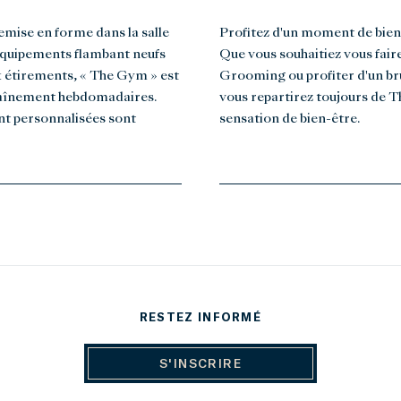
mise en forme dans la salle
Profitez d'un moment de bien
équipements flambant neufs
Que vous souhaitiez vous fair
 étirements, « The Gym » est
Grooming ou profiter d'un br
ntraînement hebdomadaires.
vous repartirez toujours de T
nt personnalisées sont
sensation de bien-être.
RESTEZ INFORMÉ
S'INSCRIRE