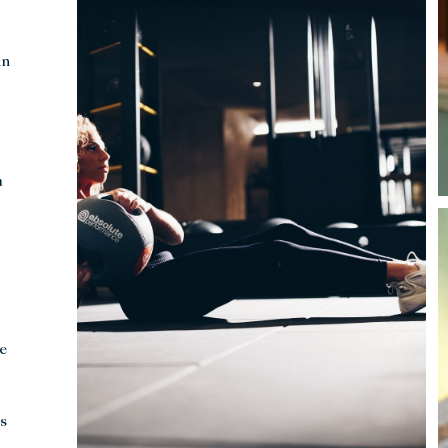
un
à
e
s